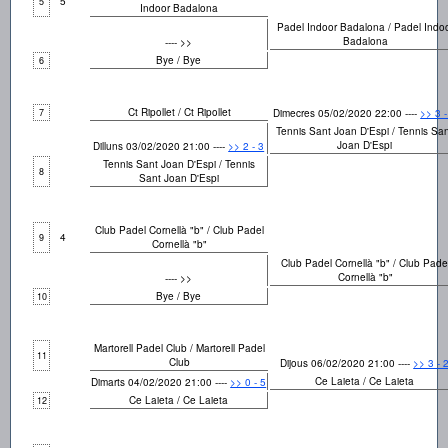
5
5
Indoor Badalona
Padel Indoor Badalona / Padel Indo
Badalona
----
>>
Bye / Bye
6
Ct Ripollet / Ct Ripollet
7
Dimecres 05/02/2020 22:00
----
>> 3 -
Tennis Sant Joan D'Espi / Tennis Sa
Joan D'Espi
Dilluns 03/02/2020 21:00
----
>> 2 - 3
Tennis Sant Joan D'Espi / Tennis
8
Sant Joan D'Espi
Club Padel Cornellà "b" / Club Padel
4
9
Cornellà "b"
Club Padel Cornellà "b" / Club Pade
Cornellà "b"
----
>>
Bye / Bye
10
Martorell Padel Club / Martorell Padel
11
Club
Dijous 06/02/2020 21:00
----
>> 3 - 
Ce Laieta / Ce Laieta
Dimarts 04/02/2020 21:00
----
>> 0 - 5
Ce Laieta / Ce Laieta
12