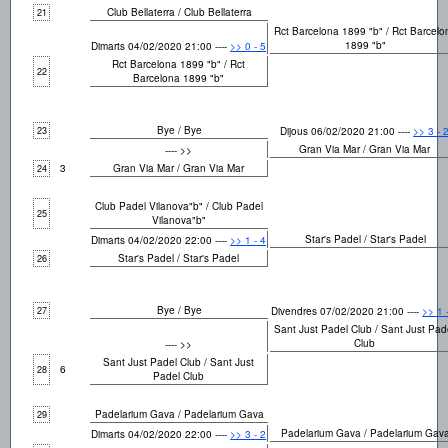
Club Bellaterra / Club Bellaterra
21
Rct Barcelona 1899 "b" / Rct Barcelo
1899 "b"
Dimarts 04/02/2020 21:00
----
>> 0 - 5
Rct Barcelona 1899 "b" / Rct
22
Barcelona 1899 "b"
Bye / Bye
23
Dijous 06/02/2020 21:00
----
>> 3 - 
Gran Via Mar / Gran Via Mar
----
>>
3
Gran Via Mar / Gran Via Mar
24
Club Padel Vilanova"b" / Club Padel
25
Vilanova"b"
Star's Padel / Star's Padel
Dimarts 04/02/2020 22:00
----
>> 1 - 4
Star's Padel / Star's Padel
26
Bye / Bye
27
Divendres 07/02/2020 21:00
----
>> 1 
Sant Just Padel Club / Sant Just Pad
Club
----
>>
Sant Just Padel Club / Sant Just
6
28
Padel Club
Padelarium Gava / Padelarium Gava
29
Padelarium Gava / Padelarium Gav
Dimarts 04/02/2020 22:00
----
>> 3 - 2