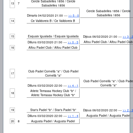
Cercle Sabadelles 1856 / Cercle
7
13
Sabadelles 1856
Cercle Sabadelles 1856 / Cercle
Sabadelles 1856
Dimarts 04/02/2020 21:00
----
>> 5 - 0
Ce Valldoreix B / Ce Valldoreix B
14
Esquaix Igualada / Esquaix Igualada
15
Dijous 06/02/2020 21:00
----
>> 3 - 
Alfou Padel Club / Alfou Padel Club
Dilluns 03/02/2020 21:00
----
>> 0 - 5
Alfou Padel Club / Alfou Padel Club
16
Club Padel Cornellà "a" / Club Padel
17
Cornellà "a"
Club Padel Cornellà "a" / Club Pade
Cornellà "a"
Dilluns 03/02/2020 22:00
----
>> 4 - 1
Atletic Terrassa Hockey Club "b" /
18
Atletic Terrassa Hockey Club "b"
Star's Padel "b" / Star's Padel "b"
19
Dijous 06/02/2020 22:00
----
>> 2 - 
Augusta Padel / Augusta Padel
Dilluns 03/02/2020 22:00
----
>> 1 - 4
8
Augusta Padel / Augusta Padel
20